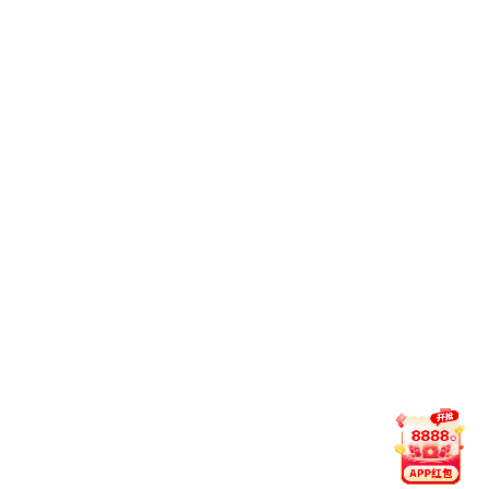
2026世界杯新西兰vs埃及门将扑救
2026年世界杯的绿茵场上，一场看似波澜不惊的小
组赛，却因为一次足以...
2026-07-26
利瓦科维奇迎战巴拿马门线反应速度可能