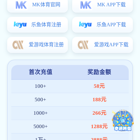
答疑精选
【国际足联官方中文网站】对手拒绝配合
时，盯人防守怎样找到新的入口
拜仁慕尼黑挑战汉堡，主力出场负荷可能改
变局面 — 详细说明
关于「朗斯赛季主线：德比中的情绪与年轻
中卫的培养」