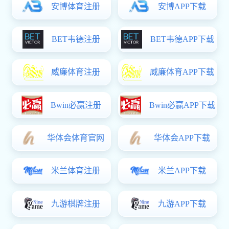
从即时比分到历史数据，2026国际足联世界杯
- 官方中文网站 时间跨度大。...
我们力求用清晰、可读的语言描...
从基础数据到深度分析，2026国际足联世界杯
- 官方中文网站 专业度在线。...
内测用户
智能推荐结合用户行为优化